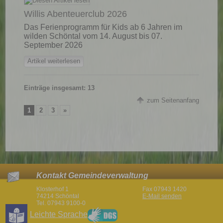
Willis Abenteuerclub 2026
Das Ferienprogramm für Kids ab 6 Jahren im
wilden Schöntal vom 14. August bis 07.
September 2026
Artikel weiterlesen
Einträge insgesamt: 13
zum Seitenanfang
1
2
3
»
Kontakt Gemeindeverwaltung
Klosterhof 1
Fax 07943 1420
74214 Schöntal
E-Mail senden
Tel. 07943 9100-0
Leichte Sprache