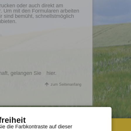
drucken oder auch direkt am
r. Um mit den Formularen arbeiten
r sind bemüht, schnellstmöglich
bieten.
haft, gelangen Sie
hier
.
zum Seitenanfang
freiheit
ktuelles Wetter
Seite drucken
ie die Farbkontraste auf dieser
06.08.2026