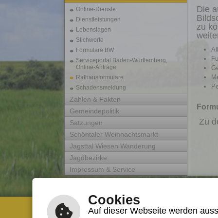
Die a
Online-Dienste
Bilds
Dienstleistungen
zu kö
Lebenslagen
weite
Stichworte
Al
Formulare BW
F
Serviceportal Baden-Württemberg,
Online-Anträge
Ge
Me
Rathausformulare
Pe
Schadensmeldung
Zahlen & Fakten
Formu
Gemeindepolitik
Zu de
Satzungen
Schöntaler Weihnachtsmarkt
Jagsttal Wiesen Wanderung
Jagdbezirke
Impressum & Service
Cookies
Kontakt Gemeindeverwaltung
Auf dieser Webseite werden aussc