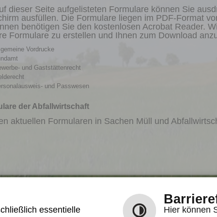
uf dieser Seite aufgelisteten Formulare können Sie aus
chirm ausfüllen. Die Formulare liegen im PDF-Format vo
nnen benötigen Sie den kostenlosen Acrobat Reader. Wi
re Formulare zu erstellen und Ihnen zum Download anzu
lgemeine Vordrucke
undamt
werbe- und Gaststättenrecht
lderecht
rsonalausweis- und Passwesen
lare der Abfallwirtschaft
n aktuellen Formularen in Sachen Müll und Abfallwirtsc
Barriere
Öffnungszeiten Gemeindeverwaltung
A
hließlich essentielle
Hier können S