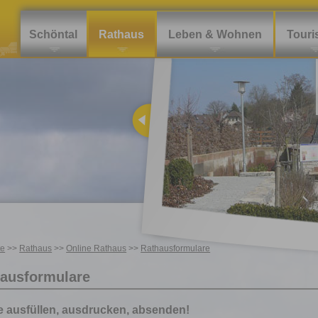
Schöntal
Rathaus
Leben & Wohnen
Tour
te
>>
Rathaus
>>
Online Rathaus
>>
Rathausformulare
ausformulare
e ausfüllen, ausdrucken, absenden!