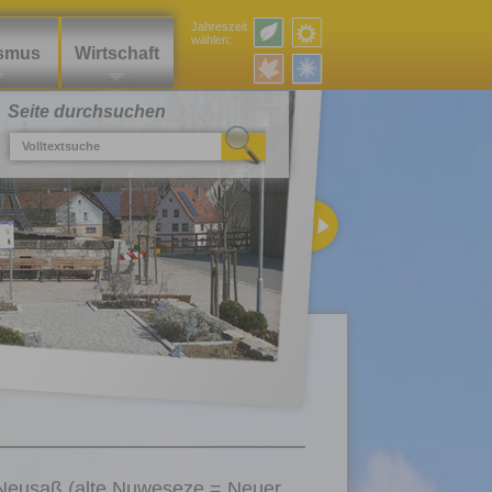
Jahreszeit
wählen:
ismus
Wirtschaft
Seite durchsuchen
n Neusaß (alte Nuweseze = Neuer