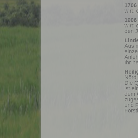
1706
wird 
1906
wird 
den 
Lind
Aus m
einze
Anleh
Ihr h
Heil
Nördl
Die Q
ist e
dem G
zuges
und F
Fors