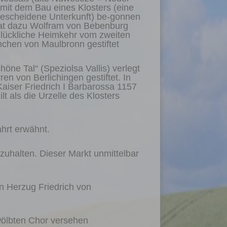
 mit dem Bau eines Klosters (eine
 bescheidene Unterkunft) be-gonnen
at dazu Wolfram von Bebenburg
e glückliche Heimkehr vom zweiten
chen von Maulbronn gestiftet
öne Tal“ (Speziolsa Vallis) verlegt
en von Berlichingen gestiftet. In
Kaiser Friedrich I Barbarossa 1157
t als die Urzelle des Klosters
ahrt erwähnt.
zuhalten. Dieser Markt unmittelbar
n Herzug Friedrich von
gewölbten Chor versehen