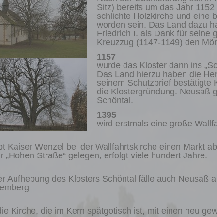
Sitz) bereits um das Jahr 1152
schlichte Holzkirche und eine
worden sein. Das Land dazu h
Friedrich I. als Dank für sein
Kreuzzug (1147-1149) den Mön
1157
wurde das Kloster dann ins „Sch
Das Land hierzu haben die Herr
seinem Schutzbrief bestätigte 
die Klostergründung. Neusaß gil
Schöntal.
1395
wird erstmals eine große Wallf
bt Kaiser Wenzel bei der Wallfahrtskirche einen Markt ab
r „Hohen Straße“ gelegen, erfolgt viele hundert Jahre.
er Aufhebung des Klosters Schöntal fälle auch Neusaß a
temberg
die Kirche, die im Kern spätgotisch ist, mit einen neu 