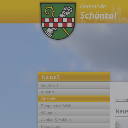
Neusaß
Grußwort
Anfahrt
Ortsteile
Startsei
Responsive Web
Neu
Wappen
Zahlen & Fakten
Fotoalbum