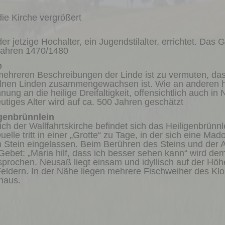
die Kirche vergrößert
der jetzige Hochalter, ein Jugendstilalter, errichtet. Das
Jahren 1470/1480
e
ehreren Beschreibungen der Linde ist zu vermuten, dass
lnen Linden zusammengewachsen ist. Wie an anderen he
nung an die heilige Dreifaltigkeit, offensichtlich auch 
eutiges Alter wird auf ca. 500 Jahren geschätzt
igenbrünnlein
ich der Wallfahrtskirche befindet sich das Heiligenbrünn
uelle tritt in einer „Grotte“ zu Tage, in der sich eine M
in Stein eingelassen. Beim Berühren des Steins und der
ebet: „Maria hilf, dass ich besser sehen kann“ wird de
prochen. Neusaß liegt einsam und idyllisch auf der Hö
eldern. In der Nähe liegen mehrere Fischweiher des Klo
thaus.