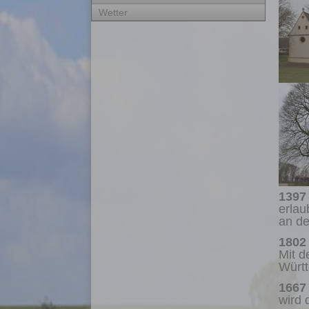
Wetter
1397
erlau
an de
1802
Mit d
Würt
1667
wird 