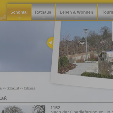
Schöntal
Rathaus
Leben & Wohnen
Tour
te
>>
Schöntal
>>
Ortsteile
saß
1152
Nach der Überlieferung soll i