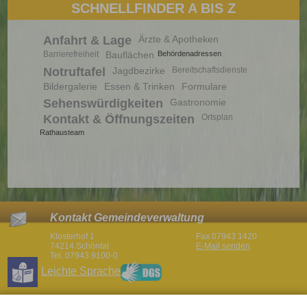
SCHNELLFINDER A BIS Z
Anfahrt & Lage
Ärzte & Apotheken
Barrierefreiheit
Bauflächen
Behördenadressen
Notruftafel
Jagdbezirke
Bereitschaftsdienste
Bildergalerie
Essen & Trinken
Formulare
Sehenswürdigkeiten
Gastronomie
Kontakt & Öffnungszeiten
Ortsplan
Rathausteam
Kontakt Gemeindeverwaltung
Klosterhof 1
Fax 07943 1420
74214 Schöntal
E-Mail senden
Tel. 07943 9100-0
Leichte Sprache
Öffnungszeiten Gemeindeverwaltung