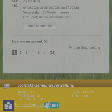
Sporttag
SEP
04
04.09.2026 bis 05.09.2026 um 17:00 Uhr
Veranstalter:
SV Westernhausen
Ort:
Sportgelände Westernhausen
Termin übernehmen
Einträge insgesamt: 58
zum Seitenanfang
1
2
3
4
5
»
[12]
Kontakt Gemeindeverwaltung
Klosterhof 1
Fax 07943 1420
74214 Schöntal
E-Mail senden
Tel. 07943 9100-0
Leichte Sprache