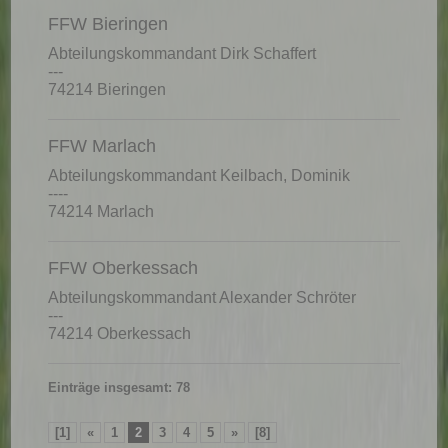
FFW Bieringen
Abteilungskommandant Dirk Schaffert
---
74214 Bieringen
FFW Marlach
Abteilungskommandant Keilbach, Dominik
----
74214 Marlach
FFW Oberkessach
Abteilungskommandant Alexander Schröter
---
74214 Oberkessach
Einträge insgesamt: 78
[1]
«
1
2
3
4
5
»
[8]