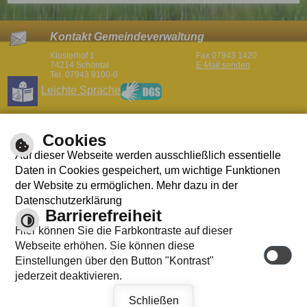
Kontakt Gemeindeverwaltung
Klosterhof 1
Fax 07943 1420
74214 Schöntal
E-Mail senden
Tel. 07943 9100-0
Leichte Sprache
Öffnungszeiten Gemeindeverwaltung
Cookies
Mo
08:30 – 12:00 und 14:00 bis 16:00 Uhr
Auf dieser Webseite werden ausschließlich essentielle
08:30 – 12:00 und 14:00 bis 16:00 Uhr
Di
(nachmittags nur mit Terminvereinbarung)
Daten in Cookies gespeichert, um wichtige Funktionen
Mi
08:30 – 12:00 nachmittags geschlossen
der Website zu ermöglichen. Mehr dazu in der
Do
08:30 – 12:00 und 14:00 bis 18:00 Uhr
Fr
08:30 – 12:00
Datenschutzerklärung
Aktuelles Wetter
Barrierefreiheit
09.08.2026
Hier können Sie die Farbkontraste auf dieser
34°C
Webseite erhöhen. Sie können diese
Überwiegend bewölkt
Einstellungen über den Button "Kontrast"
Wettervorhersage
jederzeit deaktivieren.
Seite drucken
Impressum
Inhalt
Schriftgröße
Schließen