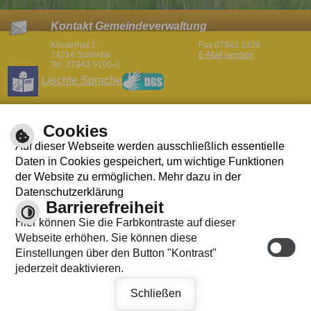
Kontakt Gemeindeverwaltung
Klosterhof 1
Fax 07943 1420
74214 Schöntal
E-Mail senden
Tel. 07943 9100-0
Leichte Sprache
Öffnungszeiten Gemeindeverwaltung
Cookies
Mo
08:30 – 12:00 und 14:00 bis 16:00 Uhr
Auf dieser Webseite werden ausschließlich essentielle
08:30 – 12:00 und 14:00 bis 16:00 Uhr
Di
(nachmittags nur mit Terminvereinbarung)
Daten in Cookies gespeichert, um wichtige Funktionen
Mi
08:30 – 12:00 nachmittags geschlossen
der Website zu ermöglichen. Mehr dazu in der
Do
08:30 – 12:00 und 14:00 bis 18:00 Uhr
Fr
08:30 – 12:00
Datenschutzerklärung
Aktuelles Wetter
Barrierefreiheit
09.08.2026
Hier können Sie die Farbkontraste auf dieser
29°C
Webseite erhöhen. Sie können diese
Mäßig bewölkt
Einstellungen über den Button "Kontrast"
Wettervorhersage
jederzeit deaktivieren.
Seite drucken
Impressum
Inhalt
Schriftgröße
Schließen
Datenschutzerklärung
Barrierefreiheit